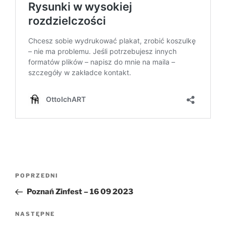
Nawigacja
Poprzedni
POPRZEDNI
wpisu
wpis
Poznań Zinfest – 16 09 2023
Następny
NASTĘPNE