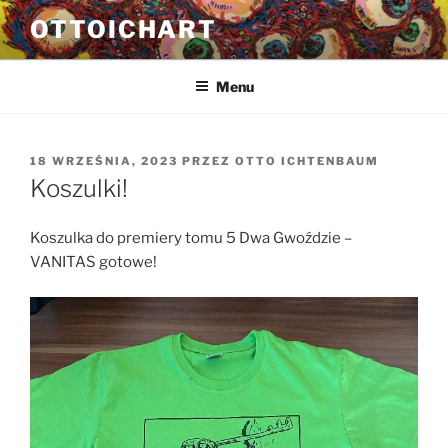
Przejdź
OTTOICHART
do
treści
Menu
OPUBLIKOWANE
18 WRZEŚNIA, 2023
PRZEZ
OTTO ICHTENBAUM
W
Koszulki!
Koszulka do premiery tomu 5 Dwa Gwoździe –
VANITAS gotowe!