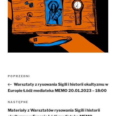
Nawigacja
Poprzedni
POPRZEDNI
wpisu
wpis
Warsztaty z rysowania Sigili i historii okultyzmu w
Europie Łódź mediateka MEMO 20.01.2023 – 18:00
Następny
NASTĘPNE
wpis
Materiały z Warsztatów rysowania Sigili i historii