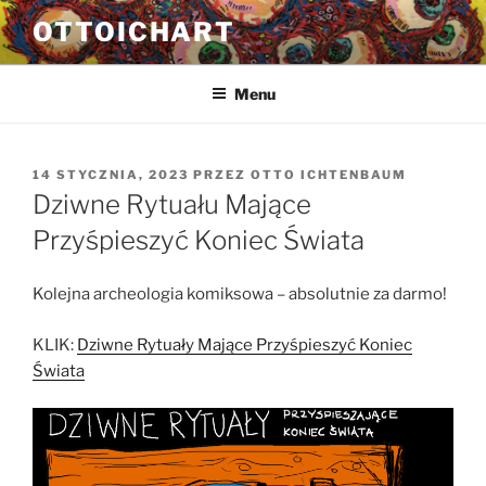
Przejdź
OTTOICHART
do
treści
Menu
OPUBLIKOWANE
14 STYCZNIA, 2023
PRZEZ
OTTO ICHTENBAUM
W
Dziwne Rytuału Mające
Przyśpieszyć Koniec Świata
Kolejna archeologia komiksowa – absolutnie za darmo!
KLIK:
Dziwne Rytuały Mające Przyśpieszyć Koniec
Świata