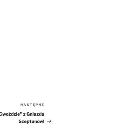
NASTĘPNE
Następny
wpis
Gwoździe” z Gniazda
Szeptunów!