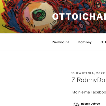
Przejdź
do
OTTOICHA
treści
Pierwocina
Komiksy
OT
OPUBLIKOWANE
11 KWIETNIA, 2022
W
Z RóbmyDob
Kto nie ma Faceboo