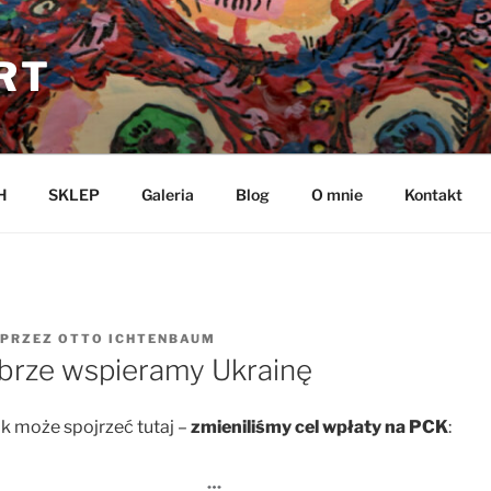
RT
H
SKLEP
Galeria
Blog
O mnie
Kontakt
PRZEZ
OTTO ICHTENBAUM
rze wspieramy Ukrainę
k może spojrzeć tutaj –
zmieniliśmy cel wpłaty na PCK
: