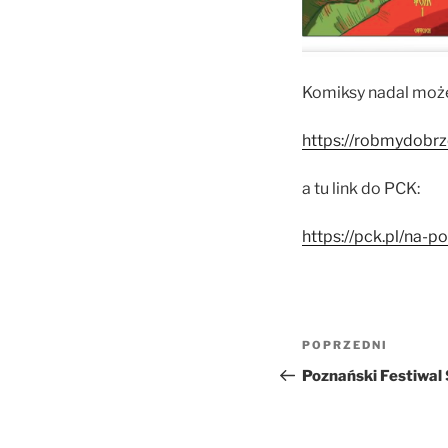
Komiksy nadal może
https://robmydobrz
a tu link do PCK:
https://pck.pl/na-p
Nawigacja
Poprzedni
POPRZEDNI
wpisu
wpis
Poznański Festiwal 