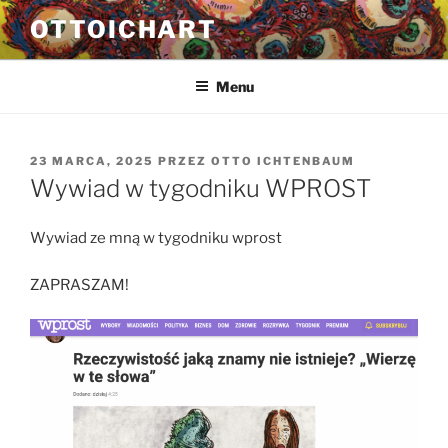
Przejdź
OTTOICHART
do
treści
Menu
OPUBLIKOWANE
23 MARCA, 2025
PRZEZ
OTTO ICHTENBAUM
W
Wywiad w tygodniku WPROST
Wywiad ze mną w tygodniku wprost
ZAPRASZAM!