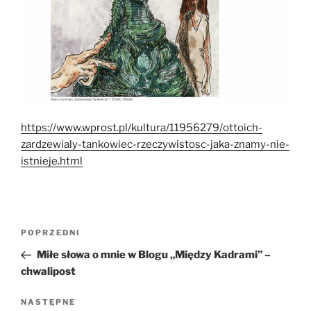
https://www.wprost.pl/kultura/11956279/ottoich-
zardzewialy-tankowiec-rzeczywistosc-jaka-znamy-nie-
istnieje.html
Nawigacja
Poprzedni
POPRZEDNI
wpisu
wpis
Miłe słowa o mnie w Blogu „Między Kadrami” –
chwalipost
Następny
NASTĘPNE