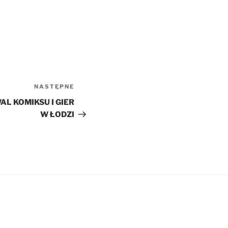
NASTĘPNE
Następny
wpis
L KOMIKSU I GIER
W ŁODZI