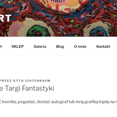
RT
H
SKLEP
Galeria
Blog
O mnie
Kontakt
PRZEZ
OTTO ICHTENBAUM
 Targi Fantastyki
ić komiks, pogadać, dostać autograf lub inną grafikę będę na 