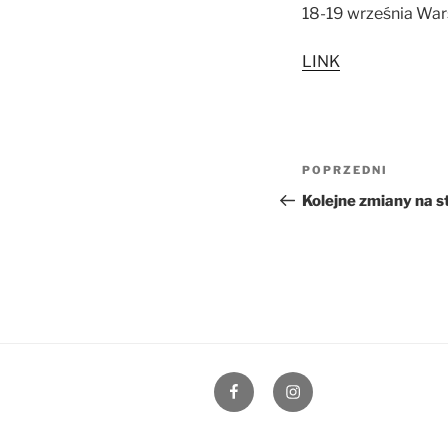
18-19 września Wa
LINK
Nawigacja
Poprzedni
POPRZEDNI
wpisu
wpis
Kolejne zmiany na s
Facebook
Instagram