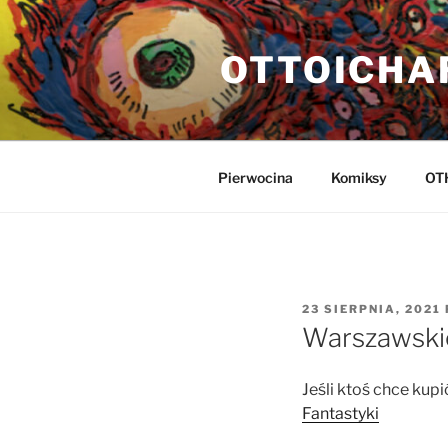
Przejdź
do
OTTOICHA
treści
Pierwocina
Komiksy
OT
OPUBLIKOWANE
23 SIERPNIA, 2021
W
Warszawskie
Jeśli ktoś chce kup
Fantastyki