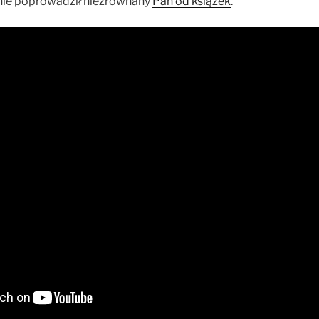
anie poprowadził niezrównany
Pan od książek
.