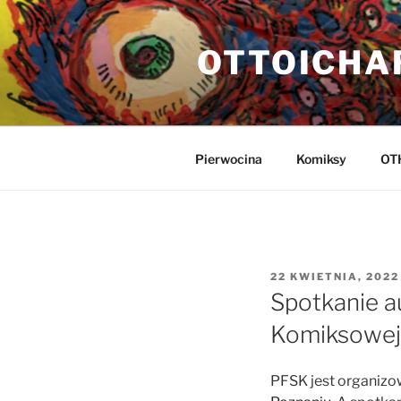
Przejdź
do
OTTOICHA
treści
Pierwocina
Komiksy
OT
OPUBLIKOWANE
22 KWIETNIA, 2022
W
Spotkanie a
Komiksowej
PFSK jest organizo