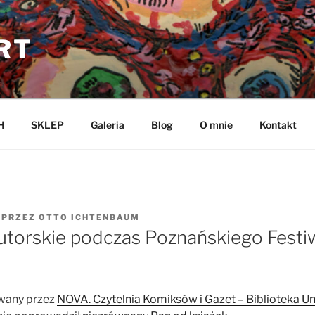
RT
H
SKLEP
Galeria
Blog
O mnie
Kontakt
PRZEZ
OTTO ICHTENBAUM
utorskie podczas Poznańskiego Festiw
wany przez
NOVA. Czytelnia Komiksów i Gazet – Biblioteka U