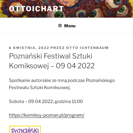
Przejdź
OTTOICHART
do
treści
Menu
OPUBLIKOWANE
6 KWIETNIA, 2022
PRZEZ
OTTO ICHTENBAUM
W
Poznański Festiwal Sztuki
Komiksowej – 09 04 2022
Spotkanie autorskie ze mną podczas Poznańskiego
Festiwalu Sztuki Komiksowej.
Sobota – 09 04 2022; godzina 11:00
https://komiksy-poznan.pl/program/