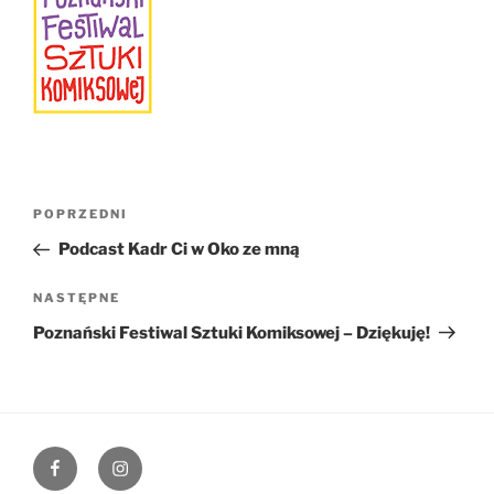
Nawigacja
Poprzedni
POPRZEDNI
wpisu
wpis
Podcast Kadr Ci w Oko ze mną
Następny
NASTĘPNE
wpis
Poznański Festiwal Sztuki Komiksowej – Dziękuję!
Facebook
Instagram