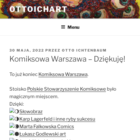
Przejdź
OTTOICHART
do
treści
Menu
OPUBLIKOWANE
30 MAJA, 2022
PRZEZ
OTTO ICHTENBAUM
W
Komiksowa Warszawa – Dziękuję!
To już koniec
Komiksowa Warszawa
.
Stoisko
Polskie Stowarzyszenie Komiksowe
było
magicznym miejscem.
Dzięki:
Słowobraz
Karp Lagerfeld i inne ryby sukcesu
Marta Falkowska Comics
Łukasz Godlewski art