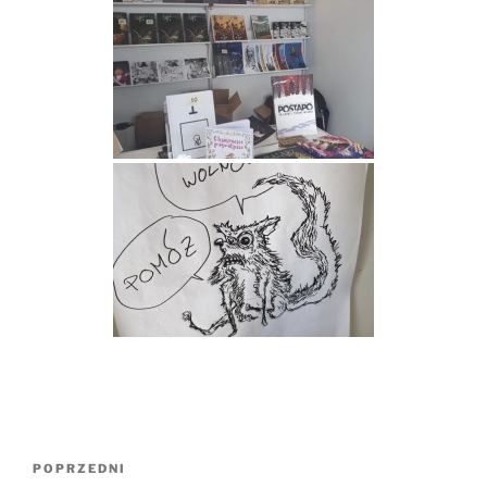
Nawigacja
Poprzedni
POPRZEDNI