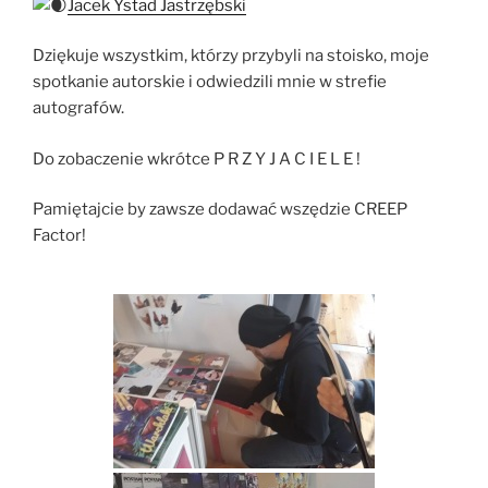
Jacek Ystad Jastrzębski
Dziękuje wszystkim, którzy przybyli na stoisko, moje
spotkanie autorskie i odwiedzili mnie w strefie
autografów.
Do zobaczenie wkrótce P R Z Y J A C I E L E !
Pamiętajcie by zawsze dodawać wszędzie CREEP
Factor!