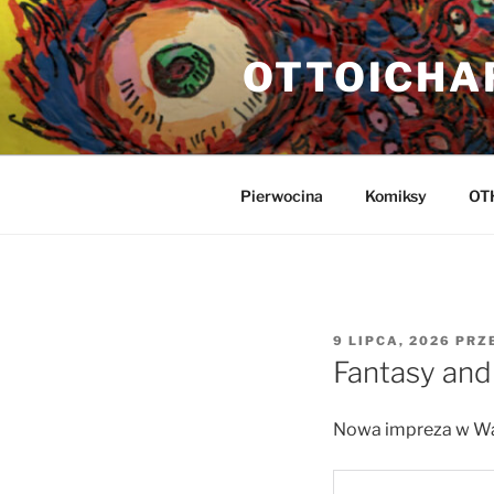
Przejdź
do
OTTOICHA
treści
Pierwocina
Komiksy
OT
OPUBLIKOWANE
9 LIPCA, 2026
PRZ
W
Fantasy and
Nowa impreza w War