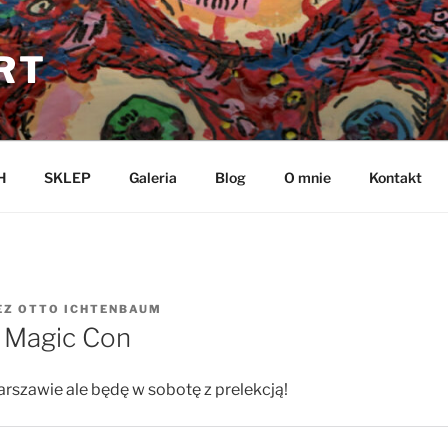
RT
H
SKLEP
Galeria
Blog
O mnie
Kontakt
EZ
OTTO ICHTENBAUM
 Magic Con
szawie ale będę w sobotę z prelekcją!