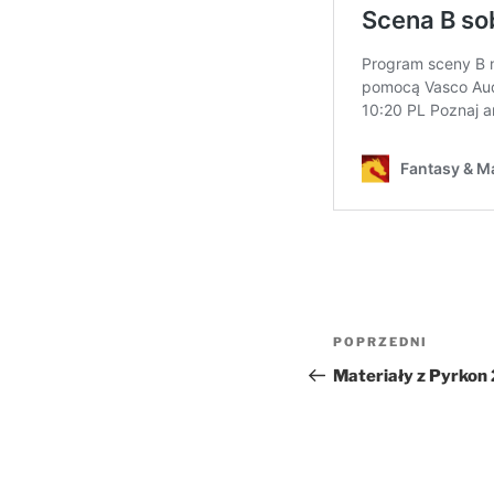
Nawigacja
Poprzedni
POPRZEDNI
wpisu
wpis
Materiały z Pyrkon