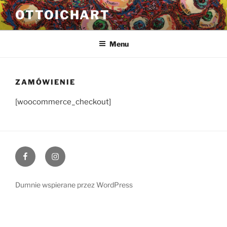
Przejdź
OTTOICHART
do
treści
Menu
ZAMÓWIENIE
[woocommerce_checkout]
Facebook
Instagram
Dumnie wspierane przez WordPress