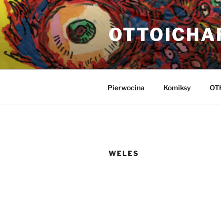
Przejdź
do
OTTOICHA
treści
Pierwocina
Komiksy
OT
WELES