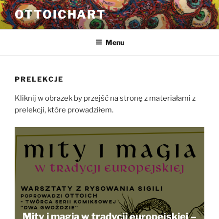
Przejdź
OTTOICHART
do
treści
Menu
PRELEKCJE
Kliknij w obrazek by przejść na stronę z materiałami z
prelekcji, które prowadziłem.
Mity i magia w tradycji europejskiej –