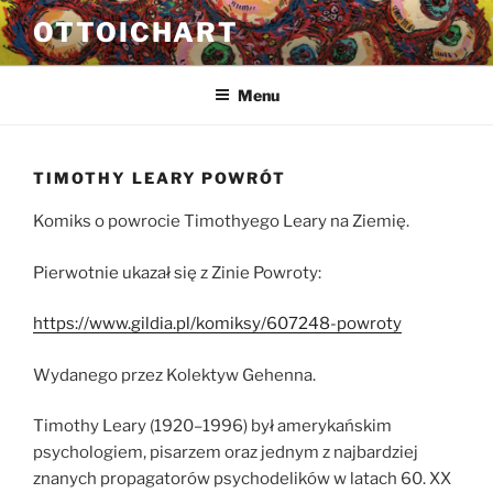
Przejdź
OTTOICHART
do
treści
Menu
TIMOTHY LEARY POWRÓT
Komiks o powrocie Timothyego Leary na Ziemię.
Pierwotnie ukazał się z Zinie Powroty:
https://www.gildia.pl/komiksy/607248-powroty
Wydanego przez Kolektyw Gehenna.
Timothy Leary (1920–1996) był amerykańskim
psychologiem, pisarzem oraz jednym z najbardziej
znanych propagatorów psychodelików w latach 60. XX